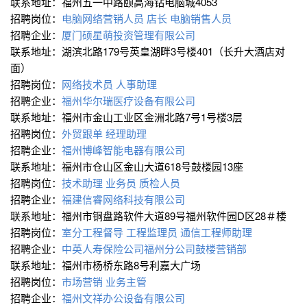
联系地址：福州五一中路颐高海钻电脑城4053
招聘岗位：
电脑网络营销人员
店长
电脑销售人员
招聘企业：
厦门硕星萌投资管理有限公司
联系地址：湖滨北路179号英皇湖畔3号楼401（长升大酒店对
面）
招聘岗位：
网络技术员
人事助理
招聘企业：
福州华尔瑞医疗设备有限公司
联系地址：福州市金山工业区金洲北路7号1号楼3层
招聘岗位：
外贸跟单
经理助理
招聘企业：
福州博峰智能电器有限公司
联系地址：福州市仓山区金山大道618号鼓楼园13座
招聘岗位：
技术助理
业务员
质检人员
招聘企业：
福建信睿网络科技有限公司
联系地址：福州市铜盘路软件大道89号福州软件园D区28＃楼
招聘岗位：
室分工程督导
工程监理员
通信工程师助理
招聘企业：
中英人寿保险公司福州分公司鼓楼营销部
联系地址：福州市杨桥东路8号利嘉大广场
招聘岗位：
市场营销
业务主管
招聘企业：
福州文祥办公设备有限公司