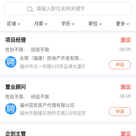
4000-5000元
本科
行政后勤
建筑装潢
确定
区域
月薪
学历
职位
更多
5000-8000元
硕士
销售岗位
教师
项目经理
面议
8000-12000元
博士
文员
护士
08-09
性别不限
经验不限
12000-20000元
财务会计
传单派发
永晖（福建）房地产开发有限公司
申请
福州市五一中路115号运通大厦四楼
其他
超市零售
促销导购
网络IT
保健按摩
置业顾问
面议
08-09
性别不限
经验不限
快递员
前台接待
福州双安房产代理有限公司
申请
福州市鼓楼区杨桥东路118号宏扬新城建福大厦2层
收银员
技术员/工程师
水电/机修
部门经理
企划主管
面议