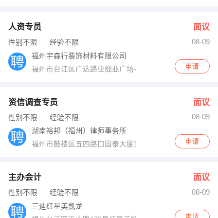
人资专员
面议
08-09
性别不限
经验不限
福州宇森行装饰材料有限公司
申请
福州市台江区广达路亚细亚广场—层宇森行地板连锁超市
资信调查专员
面议
08-09
性别不限
经验不限
湖南裕邦（福州）律师事务所
申请
福州市鼓楼区五四路口国泰大厦12楼
主办会计
面议
08-09
性别不限
经验不限
三迪红星美凯龙
申请