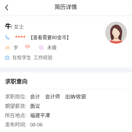
简历详情
牛
/ 女士
****
【查看需要80金币】
岁
未婚
在校学生 工作经验
求职意向
求职岗位:
会计 会计师 出纳∕收银
期望薪资:
面议
所在地点:
福建平潭
发布时间:
08-06