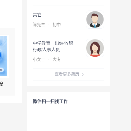
其它
陈先生
·
初中
中学教育 出纳∕收银
行政∕人事人员
小女士
·
大专
查看更多简历
息
微信扫一扫找工作